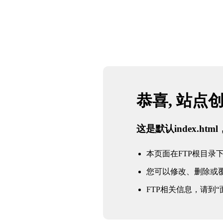
欢迎访问，8868体育-全网最权威热门体育赛事直播免费在线平台！
8868体育-全网最权威热门体育赛
网站首页
机器人检测
认证类别